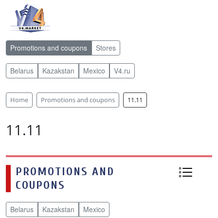
Promotions and coupons
Stores
Belarus
Kazakstan
Mexico
V4.ru
Home
Promotions and coupons
11.11
11.11
PROMOTIONS AND
COUPONS
Belarus
Kazakstan
Mexico