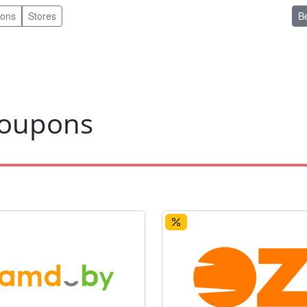
pons
Stores
B
coupons