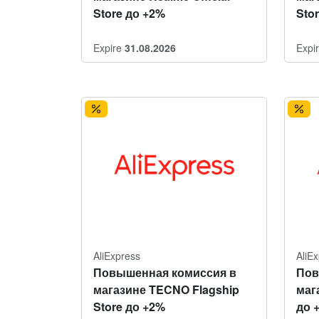
Store до +2%
Sto
Expire
31.08.2026
Expi
AliExpress
AliE
Повышенная комиссия в
Пов
магазине TECNO Flagship
мага
Store до +2%
до 