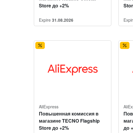
Store до +2%
Sto
Expire
31.08.2026
Expi
AliExpress
AliE
Повышенная комиссия в
Пов
магазине TECNO Flagship
мага
Store до +2%
до 