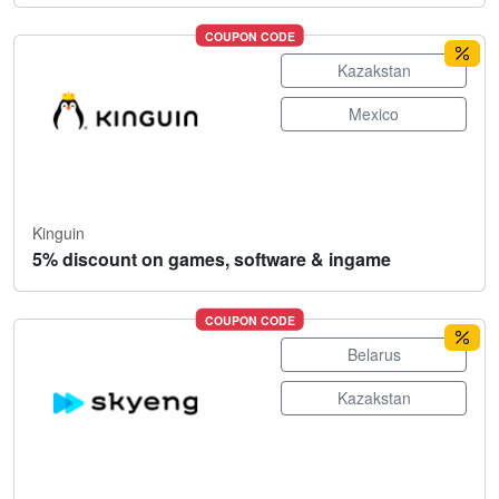
COUPON CODE
Kazakstan
Mexico
Kinguin
5% discount on games, software & ingame
COUPON CODE
Belarus
Kazakstan