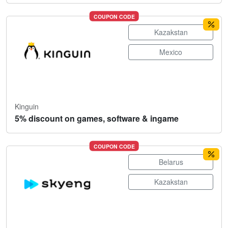
COUPON CODE
Kazakstan
Mexico
Kinguin
5% discount on games, software & ingame
COUPON CODE
Belarus
Kazakstan