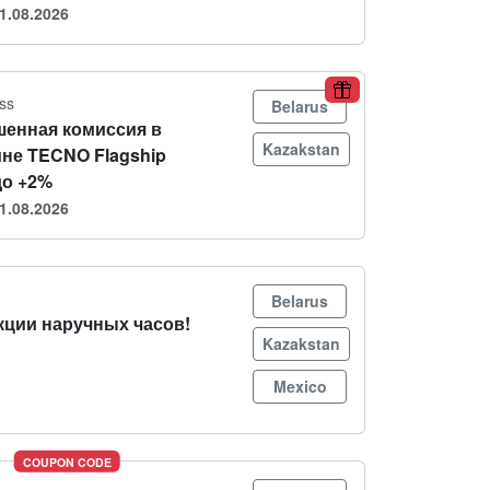
1.08.2026
ss
Belarus
енная комиссия в
Kazakstan
ине TECNO Flagship
до +2%
1.08.2026
Belarus
кции наручных часов!
Kazakstan
Mexico
COUPON CODE