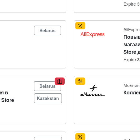
Expire
3
AliExpre
Belarus
Повыш
магаз
Store 
Expire
3
Молния
Belarus
я в
Колле
Kazakstan
 Store