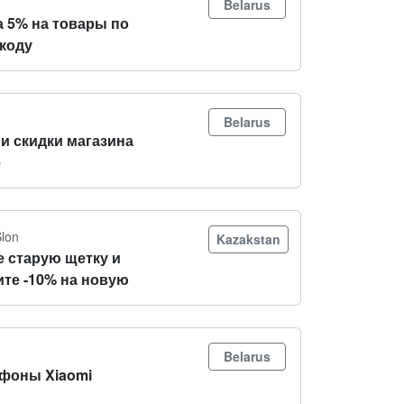
Belarus
а 5% на товары по
коду
Belarus
и скидки магазина
e
Slon
Kazakstan
е старую щетку и
ите -10% на новую
Belarus
фоны Xiaomi