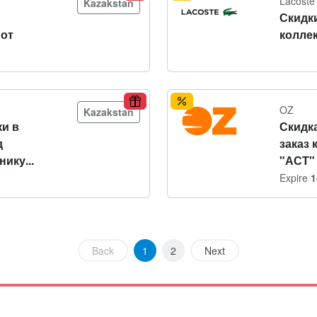
Lacoste
Kazakstan
Скидк
 от
колле
OZ
Kazakstan
и в
Скидка
д
заказ 
ику...
"АСТ"
Expire
1
Back
1
2
Next