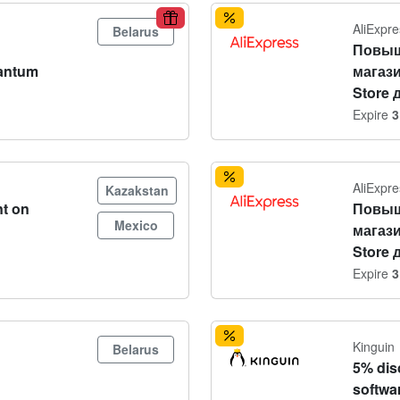
AliExpre
Belarus
Повыш
antum
магази
Store 
Expire
3
AliExpre
Kazakstan
t on
Повыш
Mexico
магази
Store 
Expire
3
Kinguin
Belarus
5% dis
softwa