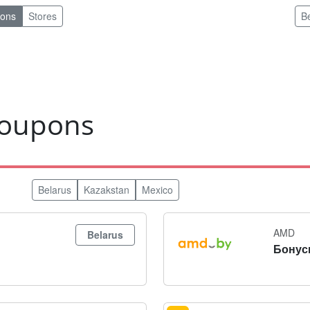
pons
Stores
B
coupons
Belarus
Kazakstan
Mexico
AMD
Belarus
Бонус