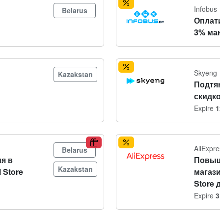
Infobus
Belarus
Оплат
3% ма
Skyeng
Kazakstan
Подтя
скидко
Expire
1
AliExpre
Belarus
я в
Повыш
Kazakstan
 Store
магази
Store 
Expire
3