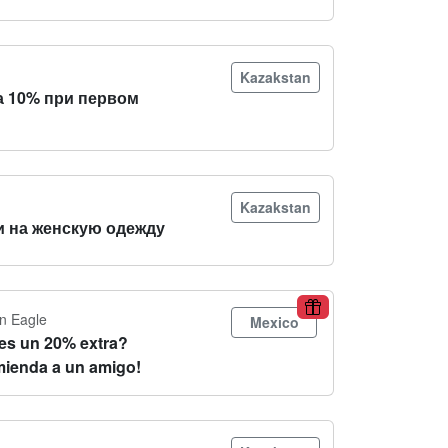
Kazakstan
а 10% при первом
Kazakstan
и на женскую одежду
n Eagle
Mexico
es un 20% extra?
ienda a un amigo!