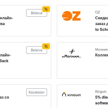
OZ
Belarus
онлайн-
Скидка
тва
заказ 
to Sch
Молния
Belarus
нлайн-
Колле
Back
Kinguin
Kazakstan
аз со
5% dis
softwa