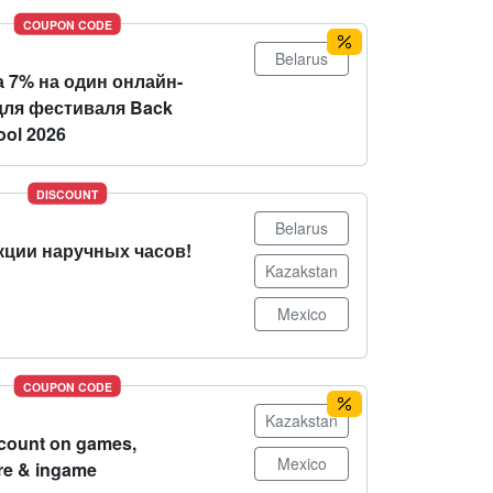
COUPON CODE
Belarus
 7% на один онлайн-
для фестиваля Back
ool 2026
DISCOUNT
Belarus
кции наручных часов!
Kazakstan
Mexico
COUPON CODE
Kazakstan
count on games,
Mexico
re & ingame