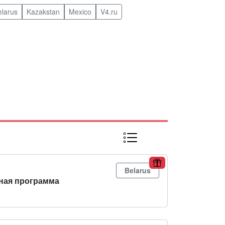
elarus
Kazakstan
Mexico
V4.ru
Belarus
ная программа