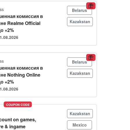
ss
Belarus
енная комиссия в
Kazakstan
не Realme Official
до +2%
1.08.2026
ss
Belarus
енная комиссия в
Kazakstan
не Nothing Online
до +2%
1.08.2026
COUPON CODE
Kazakstan
count on games,
Mexico
re & ingame