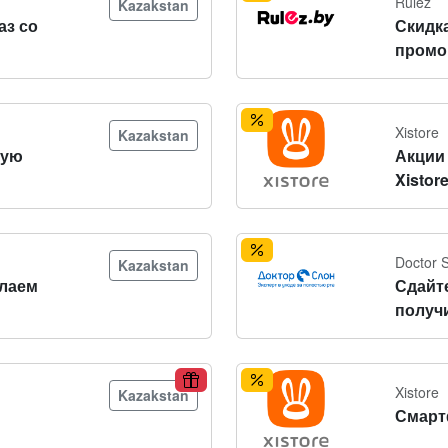
Rulez
Kazakstan
аз со
Скидк
промо
Xistore
Kazakstan
вую
Акции 
Xistor
Doctor 
Kazakstan
лаем
Сдайт
получ
Xistore
Kazakstan
Смарт