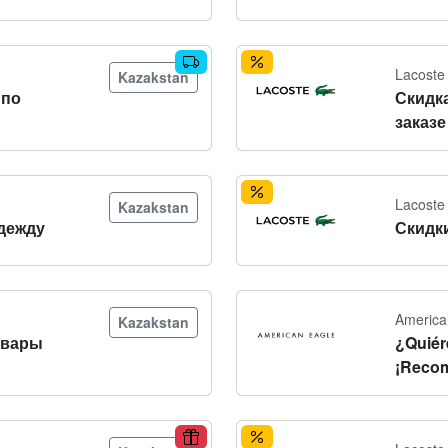
Lacoste
Kazakstan
 по
Скидк
заказе
Lacoste
Kazakstan
дежду
Скидк
America
Kazakstan
овары
¿Quiér
¡Recom