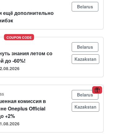
Belarus
и ещё дополнительно
нибэк
COUPON CODE
Belarus
нуть знания летом со
Kazakstan
й до -60%!
2.08.2026
ss
Belarus
енная комиссия в
Kazakstan
не Oneplus Official
до +2%
1.08.2026