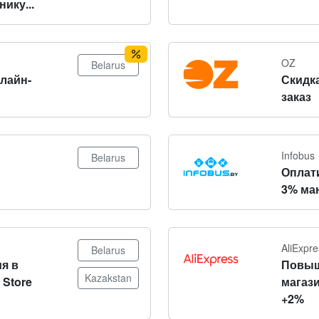
ику...
OZ
Belarus
нлайн-
Скидка
заказ
Infobus
Belarus
Оплат
3% ма
AliExpre
Belarus
я в
Повыш
Kazakstan
 Store
магази
+2%