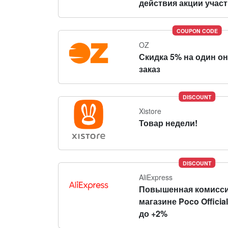
действия акции участн
COUPON CODE
OZ
Скидка 5% на один о
заказ
DISCOUNT
Xistore
Товар недели!
DISCOUNT
AliExpress
Повышенная комисси
магазине Poco Official
до +2%