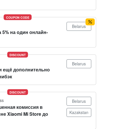
COUPON CODE
Belarus
 5% на один онлайн-
DISCOUNT
Belarus
и ещё дополнительно
нибэк
DISCOUNT
ss
Belarus
енная комиссия в
Kazakstan
не Xiaomi Mi Store до