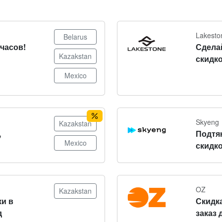
Lakesto
Belarus
часов!
Сдела
Kazakstan
скидко
Mexico
Skyeng
Kazakstan
,
Подтя
Mexico
скидко
OZ
Kazakstan
и в
Скидка
д
заказ 