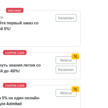
DISCOUNT
ne
Kazakstan
йте первый заказ со
й 5%!
COUPON CODE
Belarus
нуть знания летом со
Kazakstan
й до -60%!
COUPON CODE
Belarus
 5% на один онлайн-
для Admitad