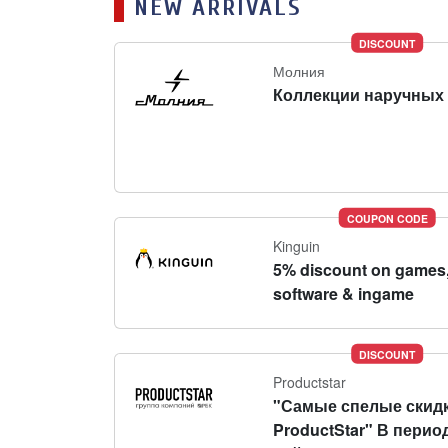
NEW ARRIVALS
DISCOUNT
Молния
Коллекции наручных 
COUPON CODE
Kinguin
5% discount on games
software & ingame
DISCOUNT
Productstar
"Самые спелые скидк
ProductStar" В перио