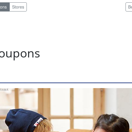
pons
Stores
B
coupons