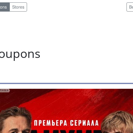
pons
Stores
B
coupons