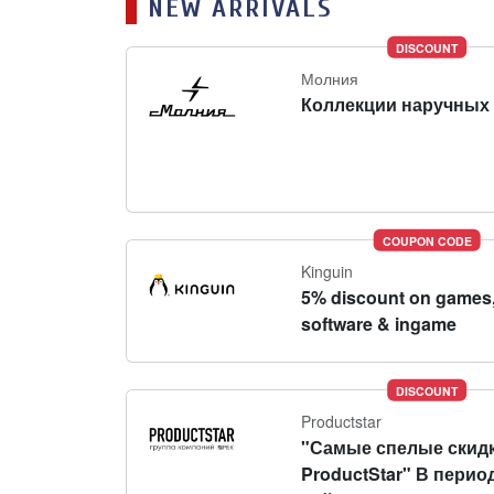
NEW ARRIVALS
DISCOUNT
Молния
Коллекции наручных 
COUPON CODE
Kinguin
5% discount on games
software & ingame
DISCOUNT
Productstar
"Самые спелые скидк
ProductStar" В перио