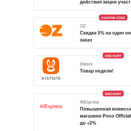
действия акции участн
COUPON CODE
OZ
Скидка 5% на один о
заказ
DISCOUNT
Xistore
Товар недели!
DISCOUNT
AliExpress
Повышенная комисси
магазине Poco Official
до +2%