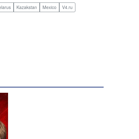
elarus
Kazakstan
Mexico
V4.ru