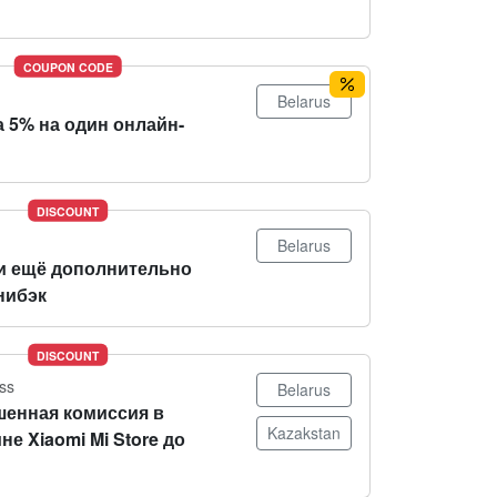
COUPON CODE
Belarus
 5% на один онлайн-
DISCOUNT
Belarus
и ещё дополнительно
нибэк
DISCOUNT
ss
Belarus
енная комиссия в
Kazakstan
не Xiaomi Mi Store до