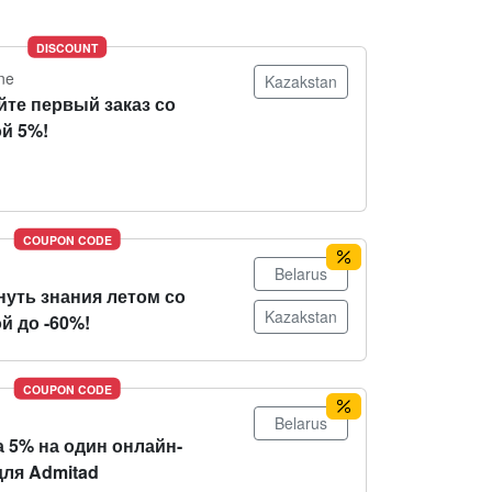
DISCOUNT
ne
Kazakstan
йте первый заказ со
й 5%!
COUPON CODE
Belarus
нуть знания летом со
Kazakstan
й до -60%!
COUPON CODE
Belarus
 5% на один онлайн-
для Admitad