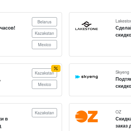
Lakesto
Belarus
часов!
Сдела
Kazakstan
скидко
Mexico
Skyeng
Kazakstan
,
Подтя
Mexico
скидко
OZ
Kazakstan
и в
Скидка
д
заказ 