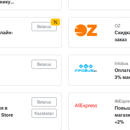
ику...
OZ
Belarus
нлайн-
Скидка
заказ
Infobus
Belarus
Оплат
3% ма
AliExpre
Belarus
я в
Повыш
Kazakstan
 Store
магази
+2%