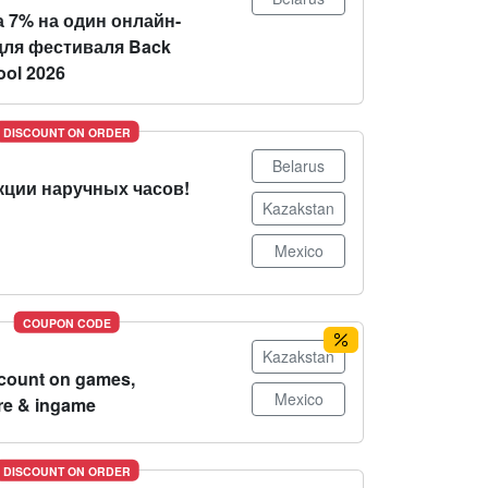
 7% на один онлайн-
для фестиваля Back
ool 2026
DISCOUNT ON ORDER
Belarus
кции наручных часов!
Kazakstan
Mexico
COUPON CODE
Kazakstan
count on games,
Mexico
re & ingame
DISCOUNT ON ORDER