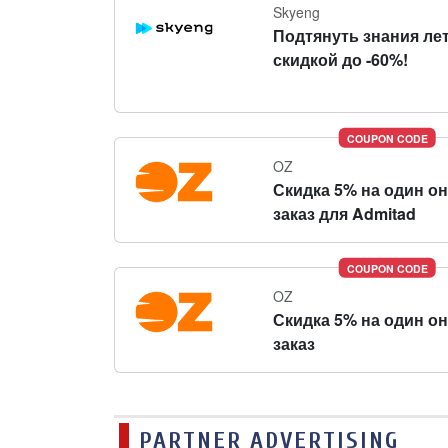
Skyeng
Подтянуть знания ле
скидкой до -60%!
COUPON CODE
OZ
Скидка 5% на один о
заказ для Admitad
COUPON CODE
OZ
Скидка 5% на один о
заказ
PARTNER ADVERTISING