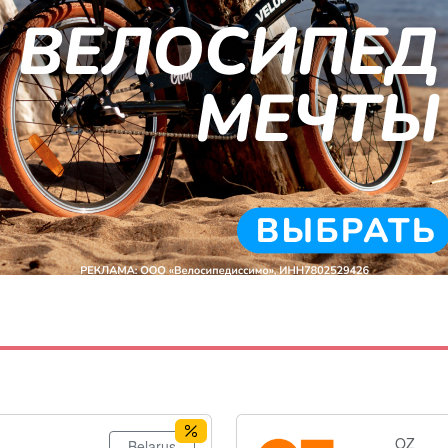
OZ
Belarus