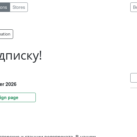
pons
Stores
B
eation
дписку!
er 2026
ign page
стерские и станции велопроката. В нашем