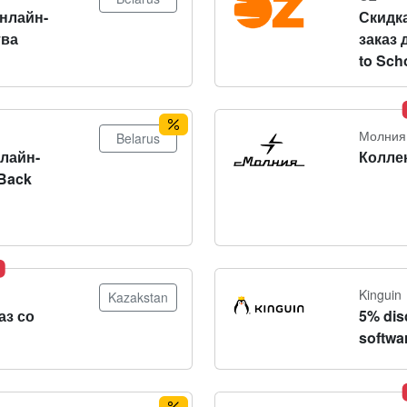
онлайн-
Скидка
тва
заказ 
to Sch
Молния
Belarus
нлайн-
Колле
Back
Kinguin
Kazakstan
аз со
5% dis
softwa