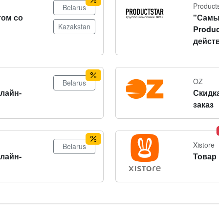
Product
Belarus
том со
"Самы
Kazakstan
Produc
действ
OZ
Belarus
нлайн-
Скидка
заказ
Xistore
Belarus
нлайн-
Товар