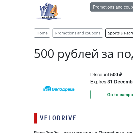
Promotions and cou
Home
Promotions and coupons
Sports & Recr
500 рублей за по
Discount
500 ₽
Expires
31 Decemb
Go to campa
VELODRIVE
ВелоДрайв – это магазины в Петербурге, ма