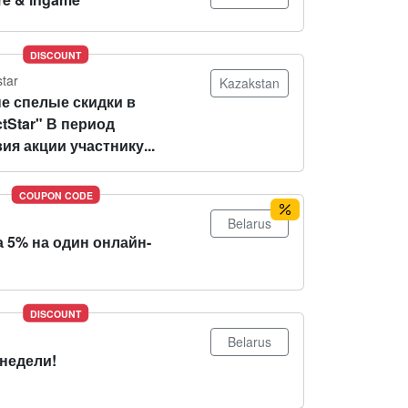
DISCOUNT
star
Kazakstan
е спелые скидки в
tStar" В период
ия акции участнику...
COUPON CODE
Belarus
 5% на один онлайн-
DISCOUNT
Belarus
 недели!