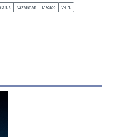
elarus
Kazakstan
Mexico
V4.ru