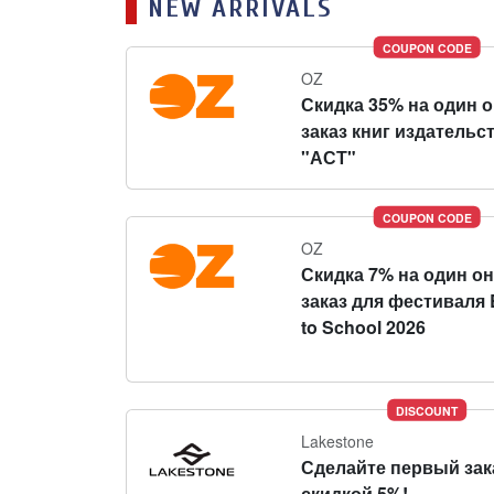
NEW ARRIVALS
COUPON CODE
OZ
Скидка 35% на один 
заказ книг издательс
"АСТ"
COUPON CODE
OZ
Скидка 7% на один о
заказ для фестиваля 
to School 2026
DISCOUNT
Lakestone
Сделайте первый зак
скидкой 5%!