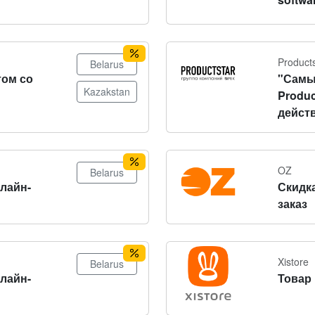
Product
Belarus
том со
"Самы
Kazakstan
Produc
действ
OZ
Belarus
нлайн-
Скидка
заказ
Xistore
Belarus
нлайн-
Товар