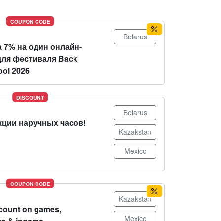
COUPON CODE
Belarus
 7% на один онлайн-
для фестиваля Back
ool 2026
DISCOUNT
Belarus
кции наручных часов!
Kazakstan
Mexico
COUPON CODE
Kazakstan
count on games,
Mexico
re & ingame