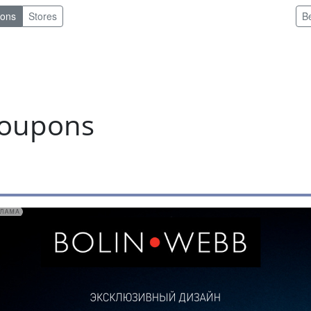
pons
Stores
B
coupons