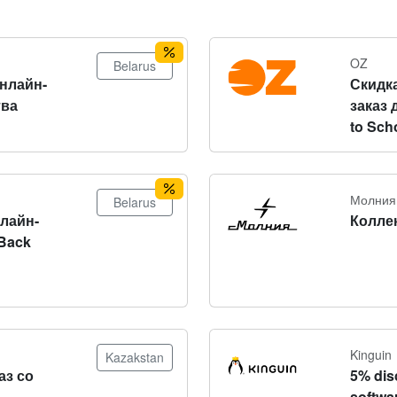
OZ
Belarus
онлайн-
Скидка
тва
заказ 
to Sch
Молния
Belarus
нлайн-
Колле
Back
Kinguin
Kazakstan
аз со
5% dis
softwa