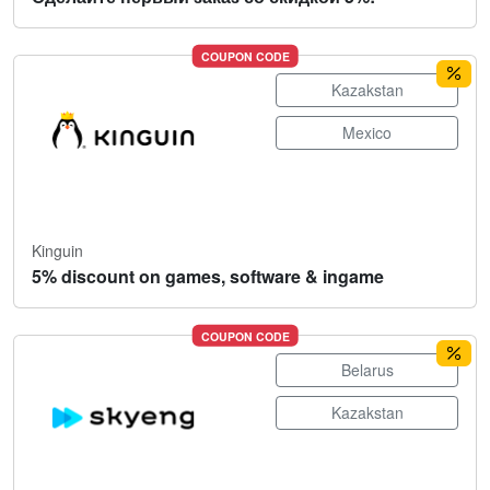
COUPON CODE
Kazakstan
Mexico
Kinguin
5% discount on games, software & ingame
COUPON CODE
Belarus
Kazakstan