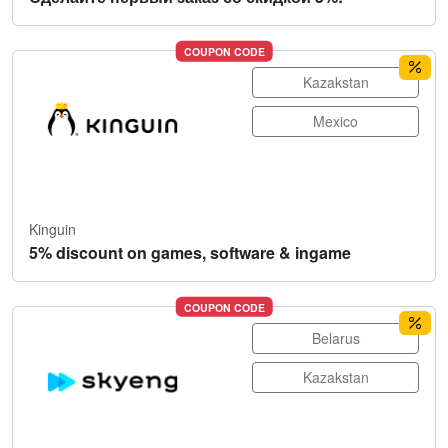
COUPON CODE
Kazakstan
Mexico
Kinguin
5% discount on games, software & ingame
COUPON CODE
Belarus
Kazakstan