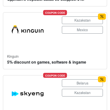
COUPON CODE
Kazakstan
Mexico
Kinguin
5% discount on games, software & ingame
COUPON CODE
Belarus
Kazakstan