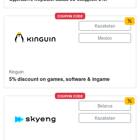
COUPON CODE
Kazakstan
Mexico
Kinguin
5% discount on games, software & ingame
COUPON CODE
Belarus
Kazakstan