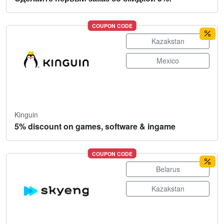
COUPON CODE
Kazakstan
Mexico
Kinguin
5% discount on games, software & ingame
COUPON CODE
Belarus
Kazakstan