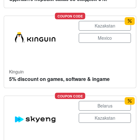
COUPON CODE
Kazakstan
Mexico
Kinguin
5% discount on games, software & ingame
COUPON CODE
Belarus
Kazakstan