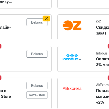
ику...
OZ
Belarus
нлайн-
Скидка
заказ
Infobus
Belarus
Оплат
3% ма
AliExpre
Belarus
я в
Повыш
Kazakstan
 Store
магази
+2%