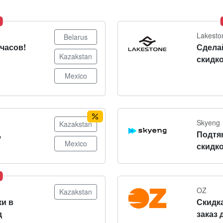
Lakesto
Belarus
часов!
Сдела
Kazakstan
скидко
Mexico
Skyeng
Kazakstan
,
Подтя
Mexico
скидко
OZ
Kazakstan
и в
Скидка
д
заказ 