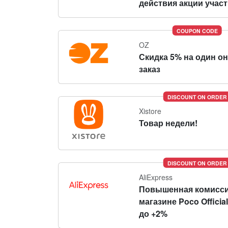
действия акции участн
COUPON CODE
OZ
Скидка 5% на один о
заказ
DISCOUNT ON ORDER
Xistore
Товар недели!
DISCOUNT ON ORDER
AliExpress
Повышенная комисси
магазине Poco Official
до +2%