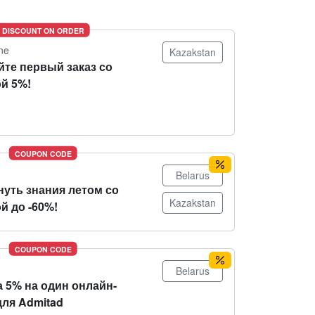
DISCOUNT ON ORDER
ne
Kazakstan
йте первый заказ со
й 5%!
COUPON CODE
Belarus
нуть знания летом со
Kazakstan
й до -60%!
COUPON CODE
Belarus
 5% на один онлайн-
для Admitad