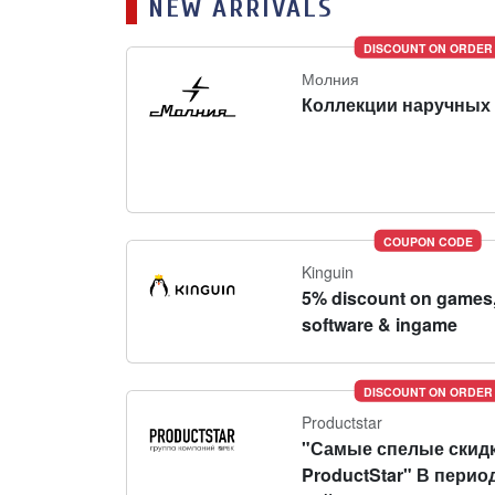
NEW ARRIVALS
DISCOUNT ON ORDER
Молния
Коллекции наручных 
COUPON CODE
Kinguin
5% discount on games
software & ingame
DISCOUNT ON ORDER
Productstar
"Самые спелые скидк
ProductStar" В перио