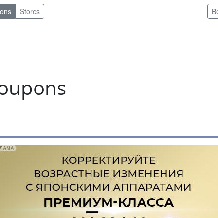
pons
Stores
B
coupons