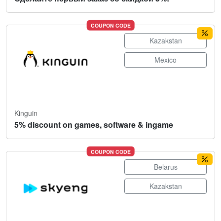
COUPON CODE
Kazakstan
Mexico
Kinguin
5% discount on games, software & ingame
COUPON CODE
Belarus
Kazakstan