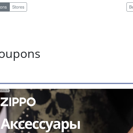
pons
Stores
B
coupons