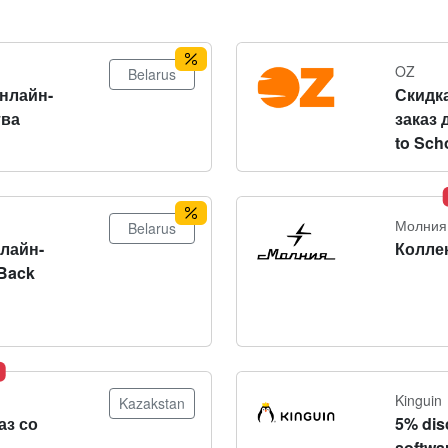
OZ
Belarus
онлайн-
Скидка
тва
заказ 
to Sch
Молния
Belarus
нлайн-
Колле
Back
Kinguin
Kazakstan
аз со
5% dis
softwa