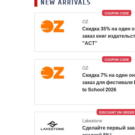
NEW ARRIVALS
COUPON CODE
OZ
Скидка 35% на один 
заказ книг издательс
"АСТ"
COUPON CODE
OZ
Скидка 7% на один о
заказ для фестиваля 
to School 2026
DISCOUNT ON ORDER
Lakestone
Сделайте первый зак
скидкой 5%!