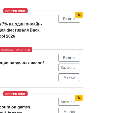
COUPON CODE
Belarus
 7% на один онлайн-
для фестиваля Back
ool 2026
DISCOUNT ON ORDER
Belarus
кции наручных часов!
Kazakstan
Mexico
COUPON CODE
Kazakstan
count on games,
Mexico
re & ingame