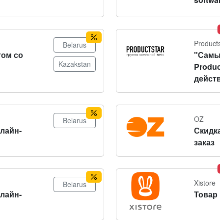
Product
Belarus
том со
"Самы
Kazakstan
Produc
действ
OZ
Belarus
нлайн-
Скидка
заказ
Xistore
Belarus
нлайн-
Товар