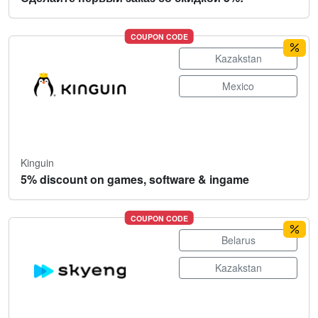
COUPON CODE
Kazakstan
Mexico
Kinguin
5% discount on games, software & ingame
COUPON CODE
Belarus
Kazakstan