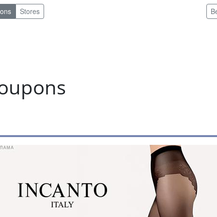
pons
Stores
B
coupons