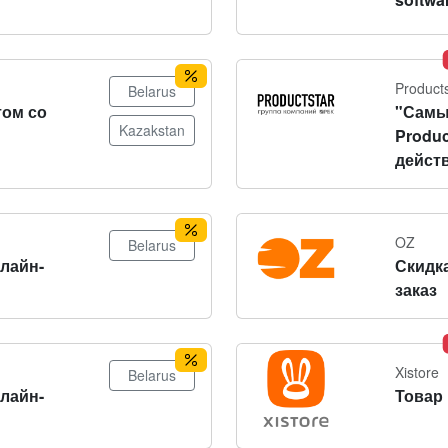
Product
Belarus
том со
"Самы
Kazakstan
Produc
действ
OZ
Belarus
нлайн-
Скидка
заказ
Xistore
Belarus
нлайн-
Товар