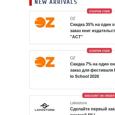
NEW ARRIVALS
COUPON CODE
OZ
Скидка 35% на один 
заказ книг издательс
"АСТ"
COUPON CODE
OZ
Скидка 7% на один о
заказ для фестиваля 
to School 2026
DISCOUNT ON ORDER
Lakestone
Сделайте первый зак
скидкой 5%!