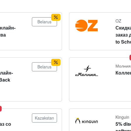
OZ
Belarus
онлайн-
Скидка
тва
заказ 
to Sch
Молния
Belarus
нлайн-
Колле
Back
Kinguin
Kazakstan
аз со
5% dis
softwa