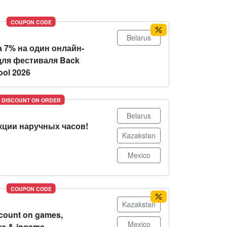
COUPON CODE
Belarus
 7% на один онлайн-
для фестиваля Back
ool 2026
DISCOUNT ON ORDER
Belarus
кции наручных часов!
Kazakstan
Mexico
COUPON CODE
Kazakstan
count on games,
Mexico
re & ingame