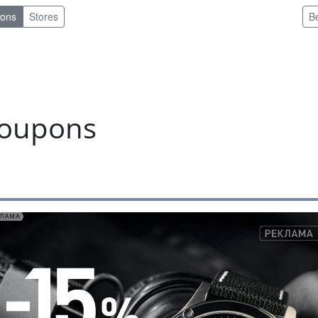
pons
Stores
B
coupons