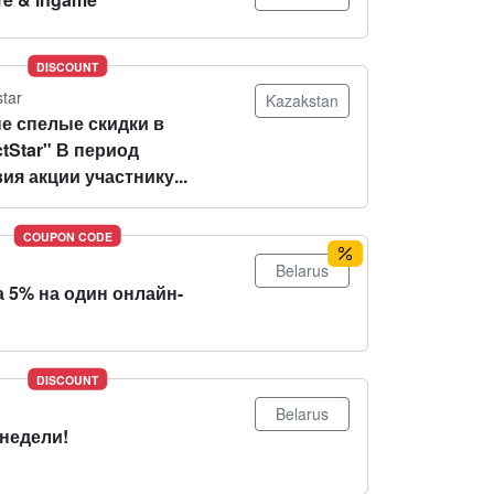
DISCOUNT
star
Kazakstan
е спелые скидки в
tStar" В период
ия акции участнику...
COUPON CODE
Belarus
 5% на один онлайн-
DISCOUNT
Belarus
 недели!