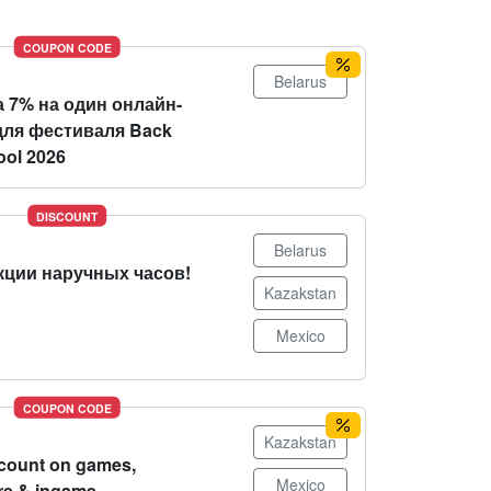
COUPON CODE
Belarus
 7% на один онлайн-
для фестиваля Back
ool 2026
DISCOUNT
Belarus
кции наручных часов!
Kazakstan
Mexico
COUPON CODE
Kazakstan
count on games,
Mexico
re & ingame