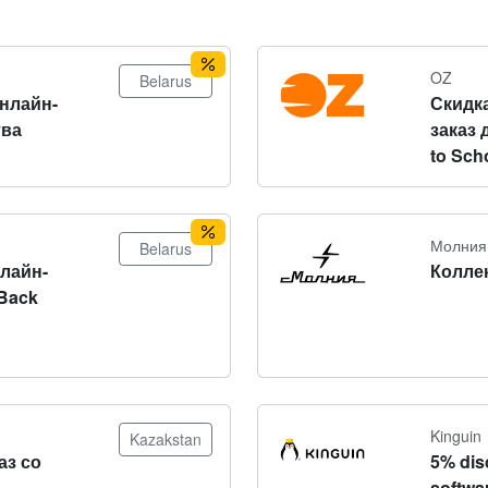
OZ
Belarus
онлайн-
Скидка
тва
заказ 
to Sch
Молния
Belarus
нлайн-
Колле
Back
Kinguin
Kazakstan
аз со
5% dis
softwa