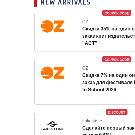
NEW ARRIVALS
COUPON CODE
OZ
Скидка 35% на один 
заказ книг издательс
"АСТ"
COUPON CODE
OZ
Скидка 7% на один о
заказ для фестиваля 
to School 2026
DISCOUNT
Lakestone
Сделайте первый зак
скидкой 5%!