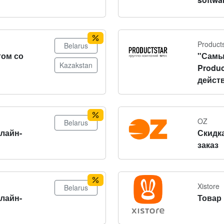
Product
Belarus
том со
"Самы
Kazakstan
Produc
действ
OZ
Belarus
нлайн-
Скидка
заказ
Xistore
Belarus
нлайн-
Товар