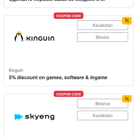
COUPON CODE
Kazakstan
Mexico
Kinguin
5% discount on games, software & ingame
COUPON CODE
Belarus
Kazakstan