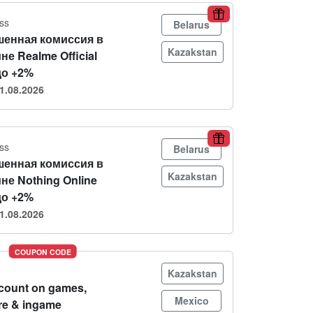
ss
Belarus
енная комиссия в
Kazakstan
не Realme Official
до +2%
1.08.2026
ss
Belarus
енная комиссия в
Kazakstan
не Nothing Online
до +2%
1.08.2026
COUPON CODE
Kazakstan
count on games,
Mexico
re & ingame