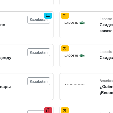
Lacoste
Kazakstan
 по
Скидк
заказе
Lacoste
Kazakstan
дежду
Скидк
America
Kazakstan
овары
¿Quiér
¡Recom