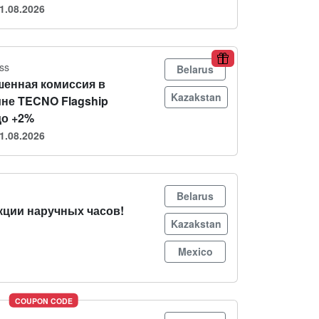
1.08.2026
ss
Belarus
енная комиссия в
Kazakstan
ине TECNO Flagship
до +2%
1.08.2026
Belarus
кции наручных часов!
Kazakstan
Mexico
COUPON CODE