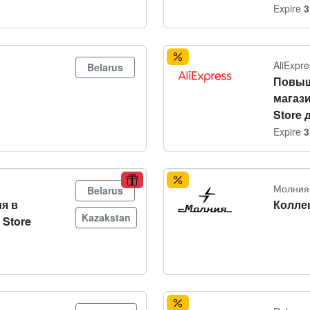
Expire
3
AliExpre
Belarus
Повыш
магаз
Store 
Expire
3
Молния
Belarus
я в
Колле
Kazakstan
 Store