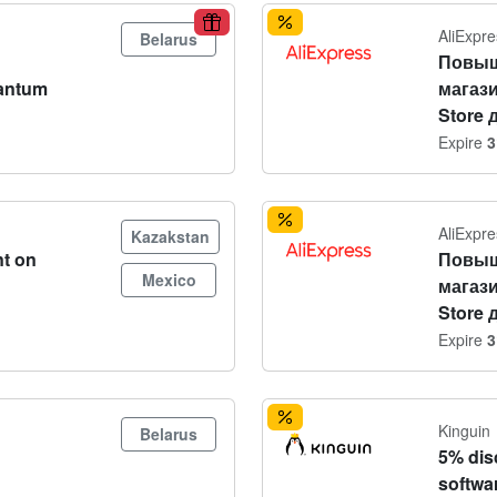
AliExpre
Belarus
Повыш
antum
магази
Store 
Expire
3
AliExpre
Kazakstan
t on
Повыш
Mexico
магази
Store 
Expire
3
Kinguin
Belarus
5% dis
softwa