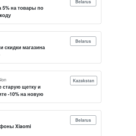
Belarus
а 5% на товары по
коду
Belarus
и скидки магазина
e
Slon
Kazakstan
е старую щетку и
ите -10% на новую
Belarus
фоны Xiaomi