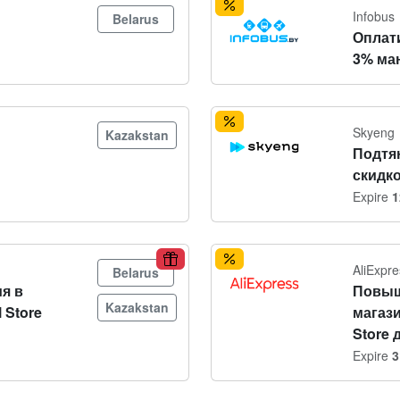
Infobus
Belarus
Оплат
3% ма
Skyeng
Kazakstan
Подтя
скидко
Expire
1
AliExpre
Belarus
я в
Повыш
Kazakstan
 Store
магази
Store 
Expire
3