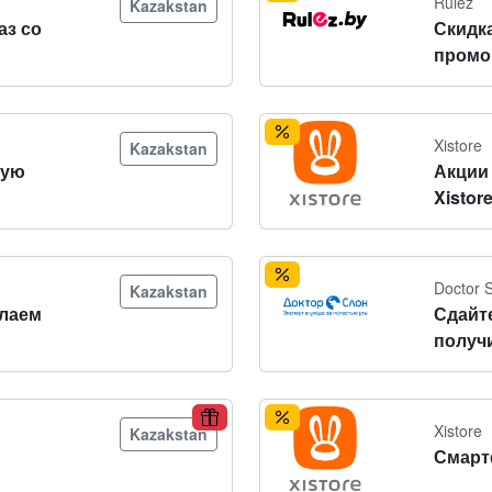
Rulez
Kazakstan
аз со
Скидк
промо
Xistore
Kazakstan
вую
Акции 
Xistor
Doctor 
Kazakstan
лаем
Сдайт
получ
Xistore
Kazakstan
Смарт