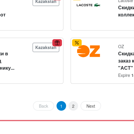
Lacoste
Kazakstan
Скидк
 от
колле
OZ
Kazakstan
и в
Скидка
д
заказ 
ику...
"АСТ"
Expire
1
Back
1
2
Next