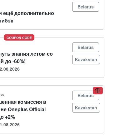
Belarus
и ещё дополнительно
нибэк
COUPON CODE
Belarus
нуть знания летом со
Kazakstan
й до -60%!
2.08.2026
ss
Belarus
енная комиссия в
Kazakstan
не Oneplus Official
до +2%
1.08.2026