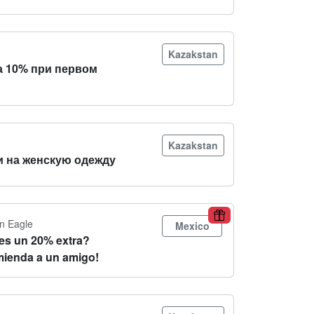
Kazakstan
а 10% при первом
Kazakstan
и на женскую одежду
n Eagle
Mexico
es un 20% extra?
ienda a un amigo!