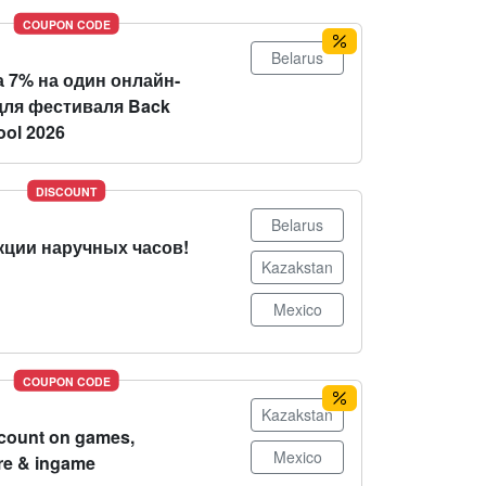
COUPON CODE
Belarus
 7% на один онлайн-
для фестиваля Back
ool 2026
DISCOUNT
Belarus
кции наручных часов!
Kazakstan
Mexico
COUPON CODE
Kazakstan
count on games,
Mexico
re & ingame