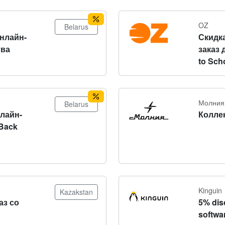
OZ
Belarus
онлайн-
Скидка
тва
заказ 
to Sch
Молния
Belarus
нлайн-
Колле
Back
Kinguin
Kazakstan
аз со
5% dis
softwa