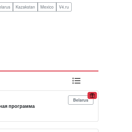
elarus
Kazakstan
Mexico
V4.ru
Belarus
ная программа