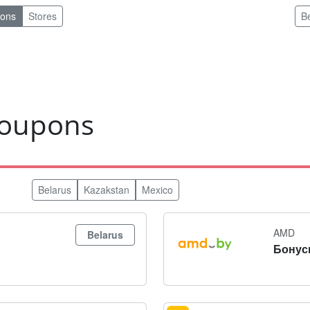
pons
Stores
B
coupons
Belarus
Kazakstan
Mexico
AMD
Belarus
Бонус