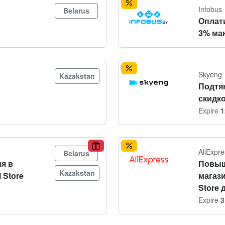
Infobus
Belarus
Оплат
3% ма
Skyeng
Kazakstan
Подтя
скидко
Expire
1
AliExpre
Belarus
я в
Повыш
Kazakstan
 Store
магази
Store 
Expire
3