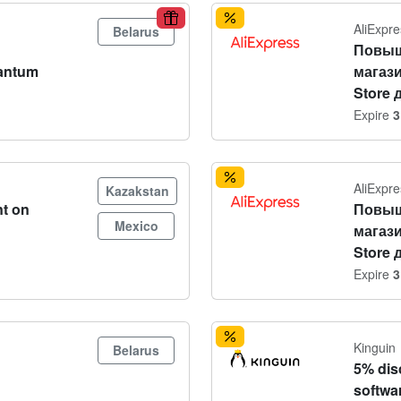
AliExpre
Belarus
Повыш
antum
магази
Store 
Expire
3
AliExpre
Kazakstan
t on
Повыш
Mexico
магази
Store 
Expire
3
Kinguin
Belarus
5% dis
softwa