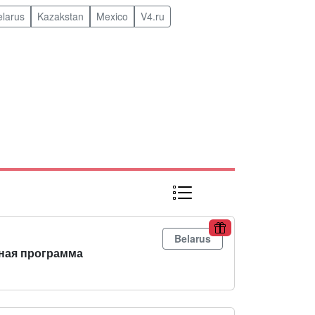
elarus
Kazakstan
Mexico
V4.ru
Belarus
ная программа