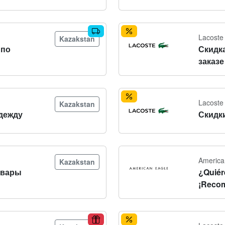
Lacoste
Kazakstan
 по
Скидк
заказе
Lacoste
Kazakstan
дежду
Скидк
America
Kazakstan
овары
¿Quiér
¡Recom