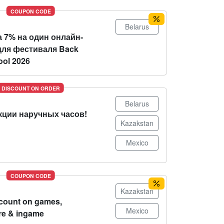
COUPON CODE
Belarus
 7% на один онлайн-
для фестиваля Back
ool 2026
DISCOUNT ON ORDER
Belarus
кции наручных часов!
Kazakstan
Mexico
COUPON CODE
Kazakstan
count on games,
Mexico
re & ingame