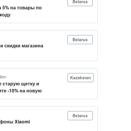
Belarus
а 5% на товары по
коду
Belarus
и скидки магазина
e
Slon
Kazakstan
е старую щетку и
ите -10% на новую
Belarus
фоны Xiaomi