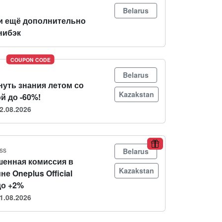
Belarus
и ещё дополнительно
нибэк
COUPON CODE
Belarus
нуть знания летом со
Kazakstan
й до -60%!
2.08.2026
ss
Belarus
енная комиссия в
Kazakstan
не Oneplus Official
до +2%
1.08.2026