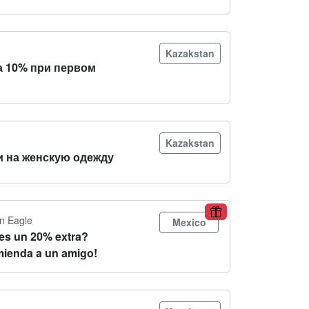
Kazakstan
а 10% при первом
Kazakstan
и на женскую одежду
n Eagle
Mexico
es un 20% extra?
ienda a un amigo!