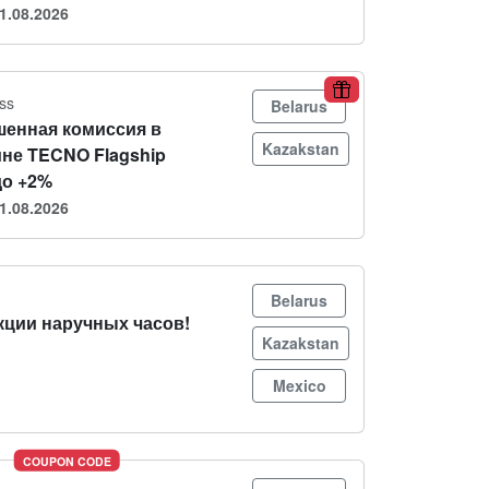
1.08.2026
ss
Belarus
енная комиссия в
Kazakstan
ине TECNO Flagship
до +2%
1.08.2026
Belarus
кции наручных часов!
Kazakstan
Mexico
COUPON CODE