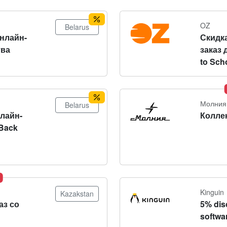
OZ
Belarus
онлайн-
Скидка
тва
заказ 
to Sch
Молния
Belarus
нлайн-
Колле
Back
Kinguin
Kazakstan
аз со
5% dis
softwa