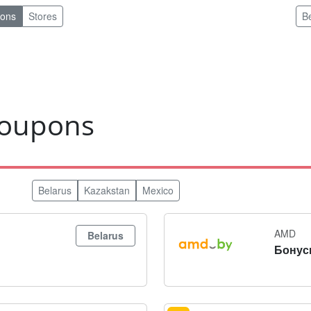
pons
Stores
B
coupons
Belarus
Kazakstan
Mexico
AMD
Belarus
Бонус