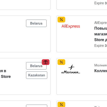
Expire
3
AliExpre
Belarus
Повыш
магаз
Store 
Expire
3
Молния
Belarus
я в
Колле
Kazakstan
 Store