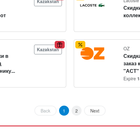
Lacoste
Kazakstan
Скидк
 от
колле
OZ
Kazakstan
и в
Скидка
д
заказ 
ику...
"АСТ"
Expire
1
Back
1
2
Next