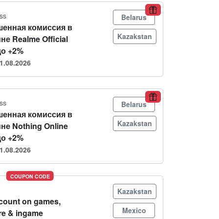
ss
Belarus
енная комиссия в
Kazakstan
не Realme Official
до +2%
1.08.2026
ss
Belarus
енная комиссия в
Kazakstan
не Nothing Online
до +2%
1.08.2026
COUPON CODE
Kazakstan
count on games,
Mexico
re & ingame