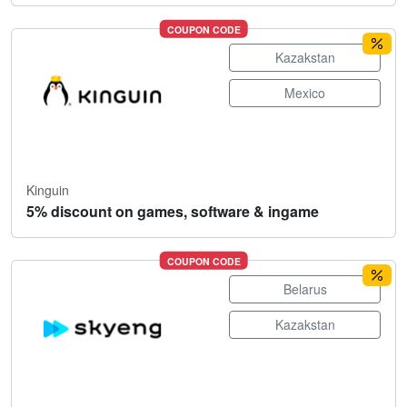
COUPON CODE
Kazakstan
Mexico
Kinguin
5% discount on games, software & ingame
COUPON CODE
Belarus
Kazakstan