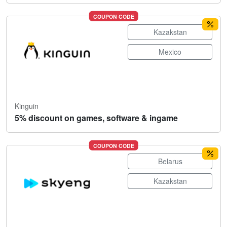
COUPON CODE
Kazakstan
Mexico
Kinguin
5% discount on games, software & ingame
COUPON CODE
Belarus
Kazakstan