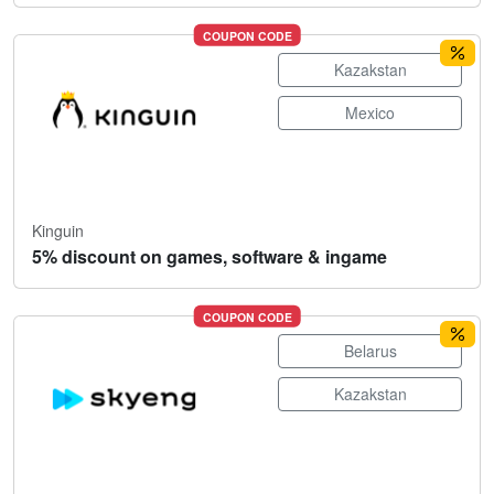
COUPON CODE
Kazakstan
Mexico
Kinguin
5% discount on games, software & ingame
COUPON CODE
Belarus
Kazakstan