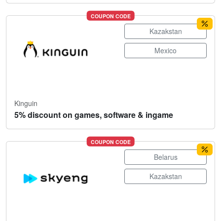
COUPON CODE
Kazakstan
Mexico
Kinguin
5% discount on games, software & ingame
COUPON CODE
Belarus
Kazakstan