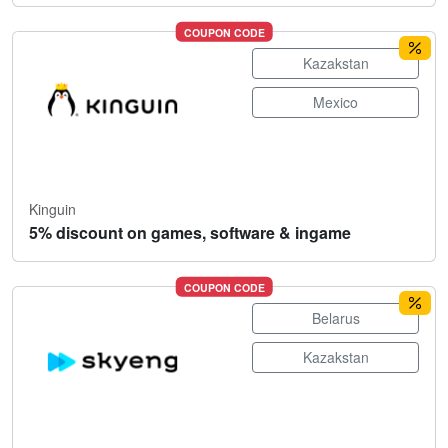
COUPON CODE
Kazakstan
Mexico
Kinguin
5% discount on games, software & ingame
COUPON CODE
Belarus
Kazakstan