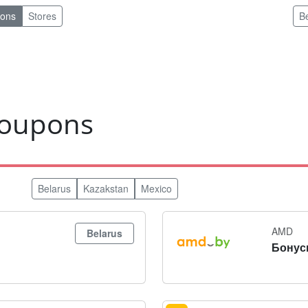
pons
Stores
B
coupons
Belarus
Kazakstan
Mexico
AMD
Belarus
Бонус