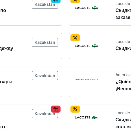
Lacoste
Kazakstan
 по
Скидк
заказе
Lacoste
Kazakstan
дежду
Скидк
America
Kazakstan
овары
¿Quiér
¡Recom
Lacoste
Kazakstan
Скидк
 от
колле