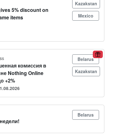
Kazakstan
ives 5% discount on
Mexico
game items
ss
Belarus
енная комиссия в
Kazakstan
не Nothing Online
до +2%
1.08.2026
Belarus
 недели!