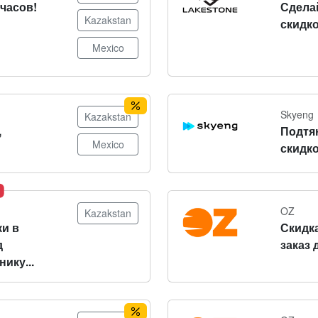
часов!
Сдела
Kazakstan
скидко
Mexico
Skyeng
Kazakstan
,
Подтя
Mexico
скидко
OZ
Kazakstan
и в
Скидка
д
заказ 
ику...