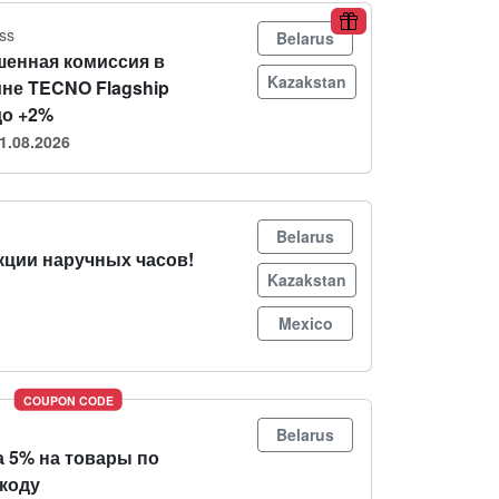
ss
Belarus
енная комиссия в
Kazakstan
ине TECNO Flagship
до +2%
1.08.2026
Belarus
кции наручных часов!
Kazakstan
Mexico
COUPON CODE
Belarus
а 5% на товары по
коду