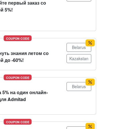
йте первый заказ со
й 5%!
COUPON CODE
Belarus
нуть знания летом со
Kazakstan
й до -60%!
COUPON CODE
Belarus
 5% на один онлайн-
для Admitad
COUPON CODE