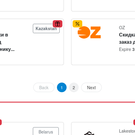
OZ
Kazakstan
и в
Скидка
д
заказ 
ику...
Expire
3
Back
1
2
Next
Lakesto
Belarus