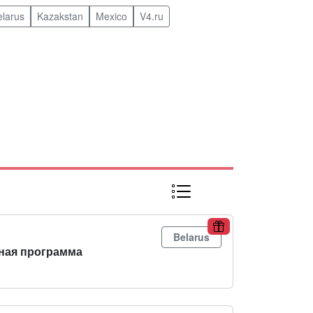
elarus
Kazakstan
Mexico
V4.ru
Belarus
ная программа