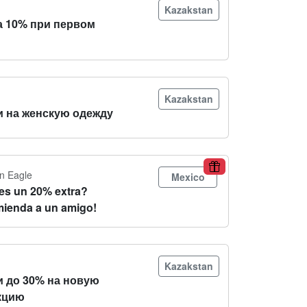
Kazakstan
а 10% при первом
Kazakstan
и на женскую одежду
n Eagle
Mexico
es un 20% extra?
ienda a un amigo!
Kazakstan
и до 30% на новую
кцию