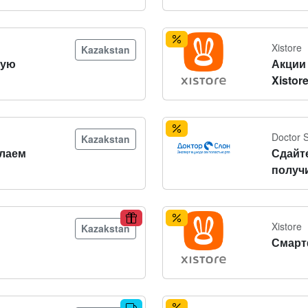
Xistore
Kazakstan
вую
Акции 
Xistor
Doctor 
Kazakstan
лаем
Сдайт
получ
Xistore
Kazakstan
Смарт