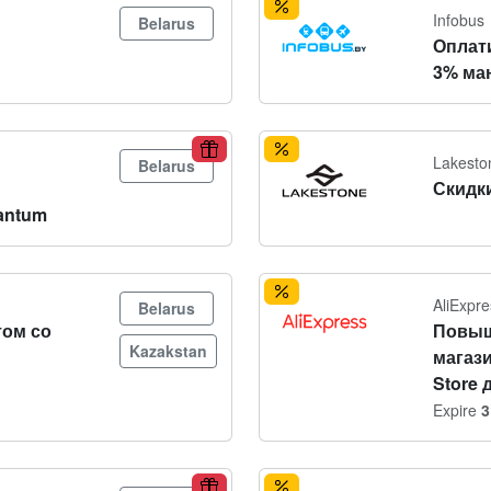
Infobus
Belarus
Оплат
3% ма
Lakesto
Belarus
Скидки
antum
AliExpre
Belarus
том со
Повыш
Kazakstan
магази
Store 
Expire
3