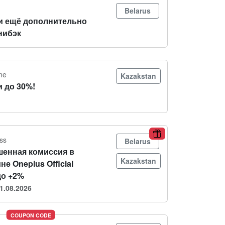
Belarus
и ещё дополнительно
нибэк
ne
Kazakstan
 до 30%!
ss
Belarus
енная комиссия в
Kazakstan
не Oneplus Official
до +2%
1.08.2026
COUPON CODE