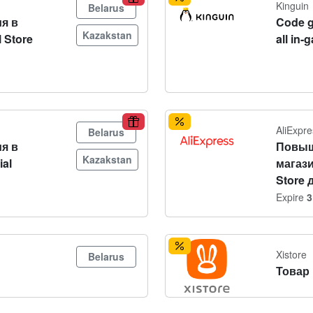
Kinguin
Belarus
я в
Code g
Kazakstan
 Store
all in-
AliExpre
Belarus
я в
Повыш
Kazakstan
ial
магази
Store 
Expire
3
Xistore
Belarus
Товар