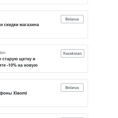
Belarus
и скидки магазина
e
Slon
Kazakstan
е старую щетку и
ите -10% на новую
Belarus
фоны Xiaomi