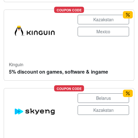
COUPON CODE
Kazakstan
Mexico
Kinguin
5% discount on games, software & ingame
COUPON CODE
Belarus
Kazakstan