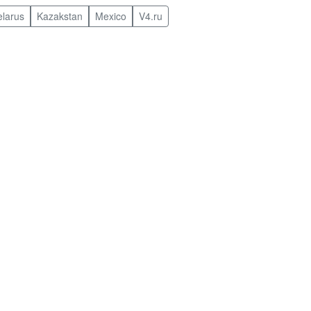
elarus
Kazakstan
Mexico
V4.ru