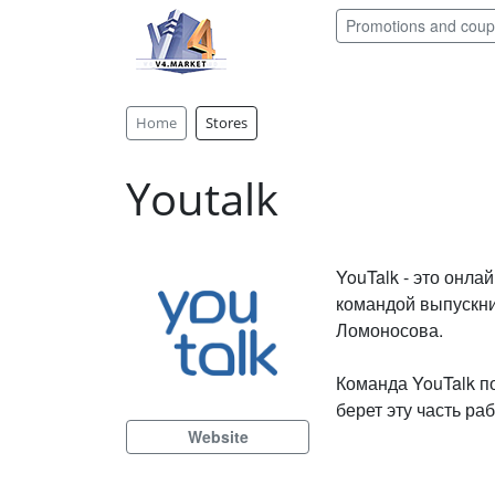
Promotions and cou
Home
Stores
Youtalk
YouTalk - это онл
командой выпускни
Ломоносова.
Команда YouTalk п
берет эту часть ра
Website