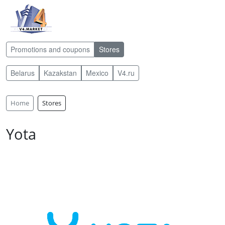
Promotions and coupons
Stores
Belarus
Kazakstan
Mexico
V4.ru
Home
Stores
Yota