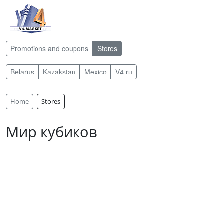
Promotions and coupons
Stores
Belarus
Kazakstan
Mexico
V4.ru
Home
Stores
Мир кубиков