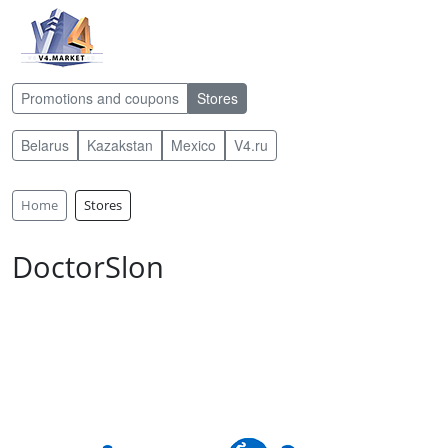
Promotions and coupons
Stores
Belarus
Kazakstan
Mexico
V4.ru
Home
Stores
DoctorSlon