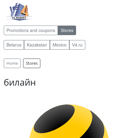
Promotions and coupons
Stores
Belarus
Kazakstan
Mexico
V4.ru
Home
Stores
билайн