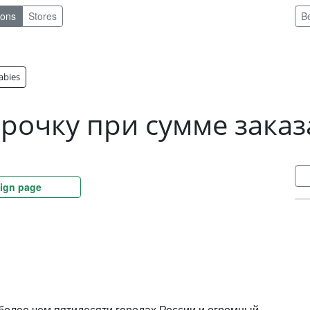
pons
Stores
B
abies
рочку при сумме заказа
ign page
 более чем пятидесяти городах России и огромный