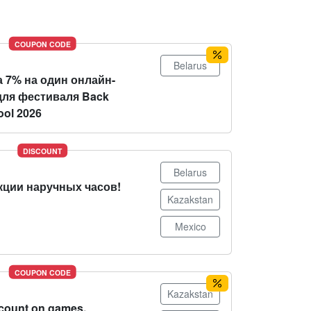
COUPON CODE
Belarus
 7% на один онлайн-
для фестиваля Back
ool 2026
DISCOUNT
Belarus
кции наручных часов!
Kazakstan
Mexico
COUPON CODE
Kazakstan
count on games,