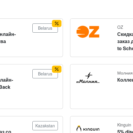
OZ
Belarus
онлайн-
Скидка
тва
заказ 
to Sch
Молния
Belarus
нлайн-
Колле
Back
Kinguin
Kazakstan
аз со
5% dis