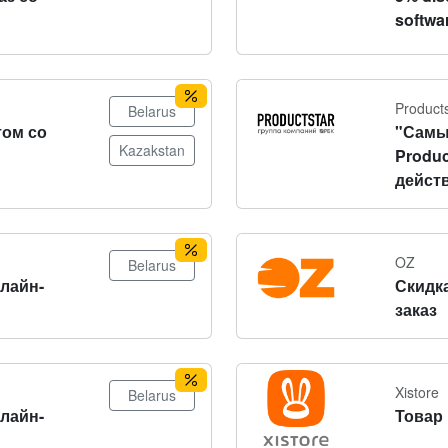
softwa
Product
Belarus
том со
"Самы
Kazakstan
Produc
действ
OZ
Belarus
нлайн-
Скидка
заказ
Xistore
Belarus
нлайн-
Товар