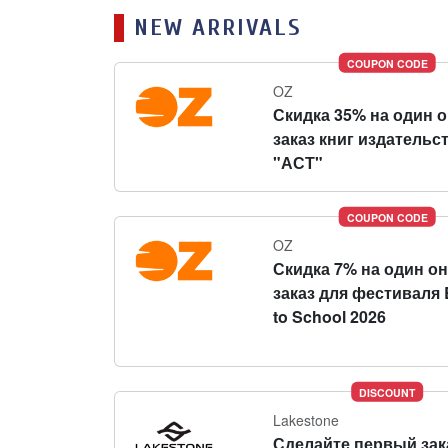
NEW ARRIVALS
COUPON CODE
OZ
Скидка 35% на один 
заказ книг издательс
"АСТ"
COUPON CODE
OZ
Скидка 7% на один о
заказ для фестиваля 
to School 2026
DISCOUNT
Lakestone
Сделайте первый зак