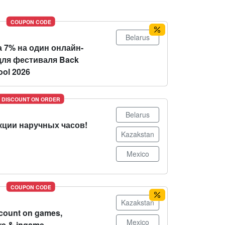
COUPON CODE
Belarus
 7% на один онлайн-
для фестиваля Back
ool 2026
DISCOUNT ON ORDER
Belarus
кции наручных часов!
Kazakstan
Mexico
COUPON CODE
Kazakstan
count on games,
Mexico
re & ingame