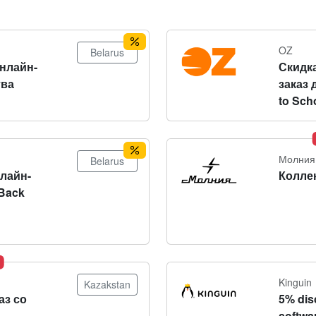
OZ
Belarus
онлайн-
Скидка
тва
заказ 
to Sch
Молния
Belarus
нлайн-
Колле
Back
Kinguin
Kazakstan
аз со
5% dis
softwa