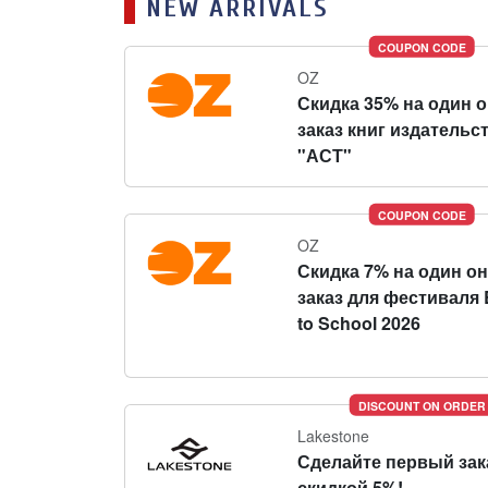
NEW ARRIVALS
COUPON CODE
OZ
Скидка 35% на один 
заказ книг издательс
"АСТ"
COUPON CODE
OZ
Скидка 7% на один о
заказ для фестиваля 
to School 2026
DISCOUNT ON ORDER
Lakestone
Сделайте первый зак
скидкой 5%!