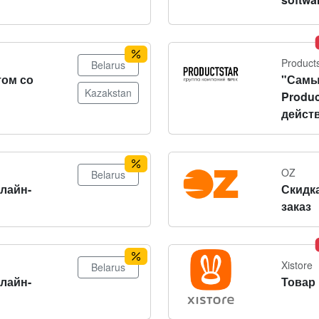
Product
Belarus
том со
"Самы
Kazakstan
Produc
действ
OZ
Belarus
нлайн-
Скидка
заказ
Xistore
Belarus
нлайн-
Товар