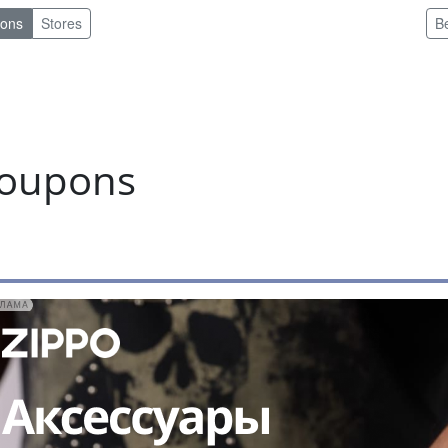
pons
Stores
B
coupons