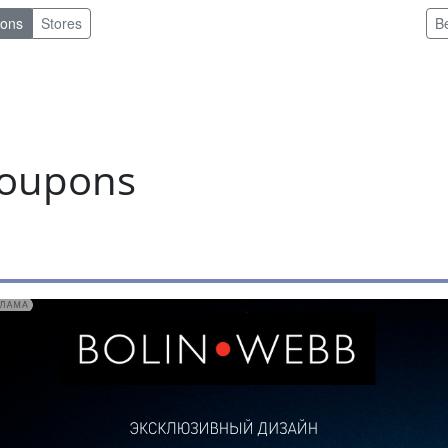
pons
Stores
B
coupons