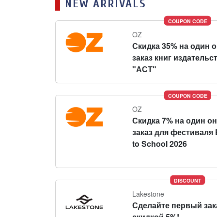
NEW ARRIVALS
COUPON CODE
OZ
Скидка 35% на один 
заказ книг издательс
"АСТ"
COUPON CODE
OZ
Скидка 7% на один о
заказ для фестиваля 
to School 2026
DISCOUNT
Lakestone
Сделайте первый зак
скидкой 5%!