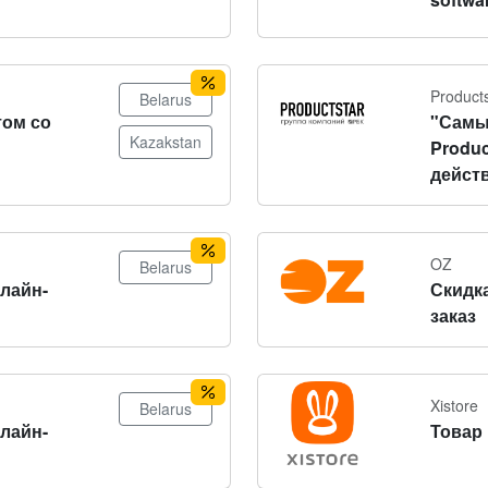
Product
Belarus
том со
"Самы
Kazakstan
Produc
действ
OZ
Belarus
нлайн-
Скидка
заказ
Xistore
Belarus
нлайн-
Товар