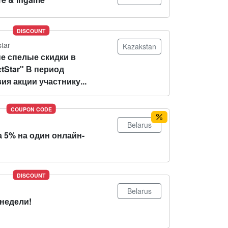
DISCOUNT
star
Kazakstan
е спелые скидки в
tStar" В период
ия акции участнику...
COUPON CODE
Belarus
 5% на один онлайн-
DISCOUNT
Belarus
 недели!