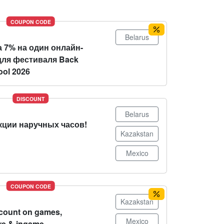
COUPON CODE
Belarus
 7% на один онлайн-
для фестиваля Back
ool 2026
DISCOUNT
Belarus
кции наручных часов!
Kazakstan
Mexico
COUPON CODE
Kazakstan
count on games,
Mexico
re & ingame