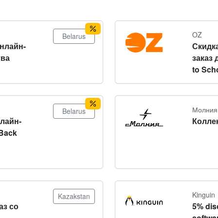
OZ
Belarus
онлайн-
Скидка
тва
заказ 
to Sch
Молния
Belarus
нлайн-
Колле
Back
Kinguin
Kazakstan
аз со
5% dis
softwa