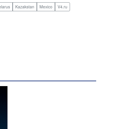
elarus
Kazakstan
Mexico
V4.ru