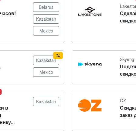
Lakesto
Belarus
часов!
Сдела
Kazakstan
скидко
Mexico
Skyeng
Kazakstan
,
Подтя
Mexico
скидко
OZ
Kazakstan
и в
Скидка
д
заказ 
ику...