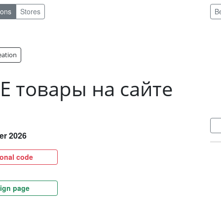
pons
Stores
B
eation
Е товары на сайте
er 2026
ional code
ign page