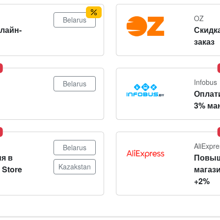
OZ
Belarus
нлайн-
Скидка
заказ
Infobus
Belarus
Оплат
3% ма
AliExpre
Belarus
я в
Повыш
Kazakstan
 Store
магази
+2%