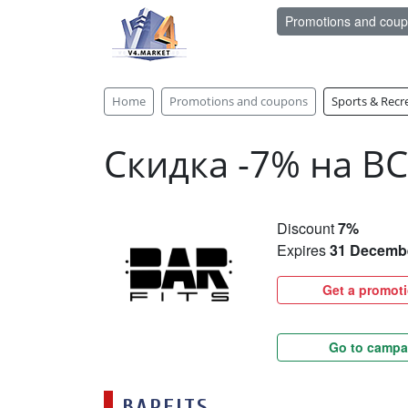
Promotions and cou
Home
Promotions and coupons
Sports & Recr
Скидка -7% на ВС
Discount
7%
Expires
31 Decemb
Get a promot
Go to campa
BARFITS