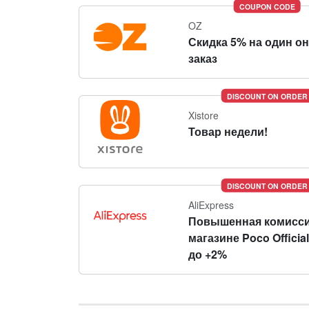
COUPON CODE
OZ
Скидка 5% на один о
заказ
DISCOUNT ON ORDER
Xistore
Товар недели!
DISCOUNT ON ORDER
AliExpress
Повышенная комисси
магазине Poco Official
до +2%