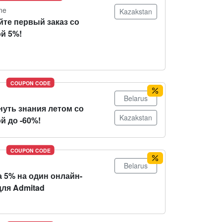
ne
Kazakstan
йте первый заказ со
й 5%!
COUPON CODE
Belarus
нуть знания летом со
Kazakstan
й до -60%!
COUPON CODE
Belarus
 5% на один онлайн-
для Admitad