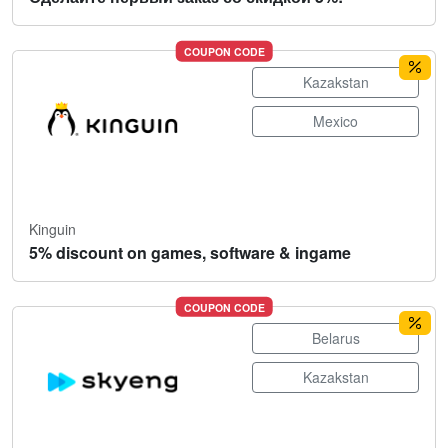
COUPON CODE
Kazakstan
Mexico
Kinguin
5% discount on games, software & ingame
COUPON CODE
Belarus
Kazakstan