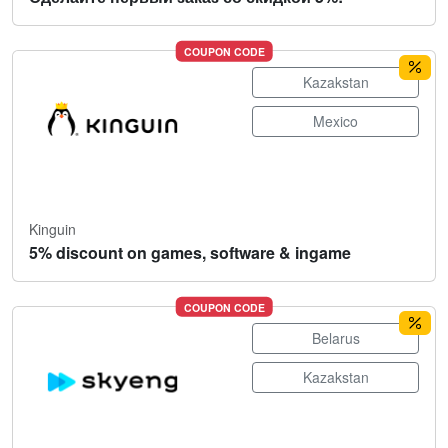
COUPON CODE
Kazakstan
Mexico
Kinguin
5% discount on games, software & ingame
COUPON CODE
Belarus
Kazakstan