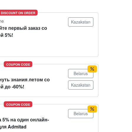
DISCOUNT ON ORDER
ne
Kazakstan
йте первый заказ со
й 5%!
COUPON CODE
Belarus
нуть знания летом со
Kazakstan
й до -60%!
COUPON CODE
Belarus
 5% на один онлайн-
для Admitad