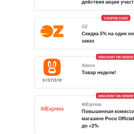
действия акции участн
COUPON CODE
OZ
Скидка 5% на один о
заказ
DISCOUNT ON ORDER
Xistore
Товар недели!
DISCOUNT ON ORDER
AliExpress
Повышенная комисси
магазине Poco Official
до +2%