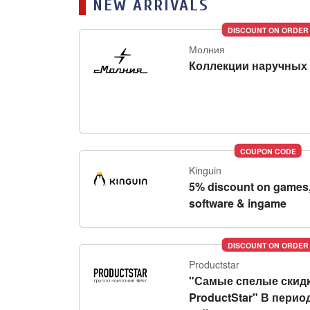
NEW ARRIVALS
DISCOUNT ON ORDER
Молния
Коллекции наручных 
COUPON CODE
Kinguin
5% discount on games
software & ingame
DISCOUNT ON ORDER
Productstar
"Самые спелые скидк
ProductStar" В перио