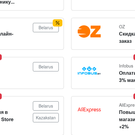
ику...
OZ
Belarus
нлайн-
Скидка
заказ
Infobus
Belarus
Оплат
3% ма
AliExpre
Belarus
я в
Повыш
Kazakstan
 Store
магази
+2%