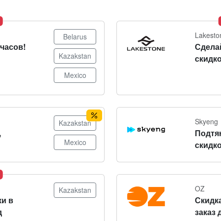
Lakesto
Belarus
часов!
Сдела
Kazakstan
скидко
Mexico
Skyeng
Kazakstan
,
Подтя
Mexico
скидко
OZ
Kazakstan
и в
Скидка
д
заказ 