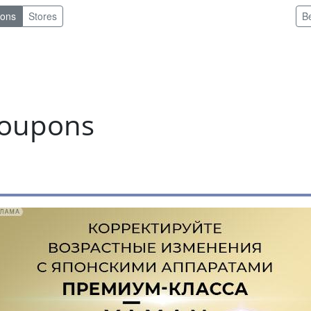
pons
Stores
B
coupons