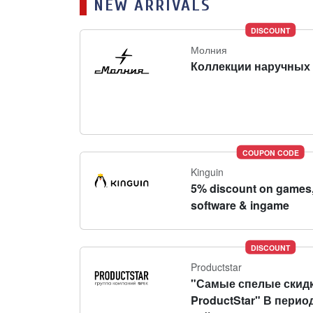
NEW ARRIVALS
DISCOUNT
Молния
Коллекции наручных 
COUPON CODE
Kinguin
5% discount on games
software & ingame
DISCOUNT
Productstar
"Самые спелые скидк
ProductStar" В перио