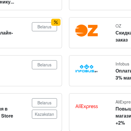
ику...
OZ
Belarus
нлайн-
Скидка
заказ
Infobus
Belarus
Оплат
3% ма
AliExpre
Belarus
я в
Повыш
Kazakstan
 Store
магази
+2%