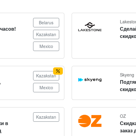
Lakesto
Belarus
часов!
Сдела
Kazakstan
скидко
Mexico
Skyeng
Kazakstan
,
Подтя
Mexico
скидко
OZ
Kazakstan
и в
Скидка
д
заказ 