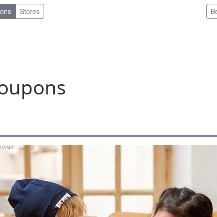
pons
Stores
B
coupons