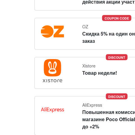
действия акции участн
COUPON CODE
OZ
Скидка 5% на один о
заказ
DISCOUNT
Xistore
Товар недели!
DISCOUNT
AliExpress
Повышенная комисси
магазине Poco Official
до +2%