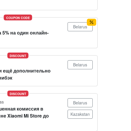
COUPON CODE
Belarus
 5% на один онлайн-
DISCOUNT
Belarus
и ещё дополнительно
нибэк
DISCOUNT
ss
Belarus
енная комиссия в
Kazakstan
не Xiaomi Mi Store до