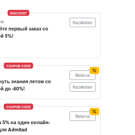
DISCOUNT
ne
Kazakstan
йте первый заказ со
й 5%!
COUPON CODE
Belarus
нуть знания летом со
Kazakstan
й до -60%!
COUPON CODE
Belarus
 5% на один онлайн-
для Admitad