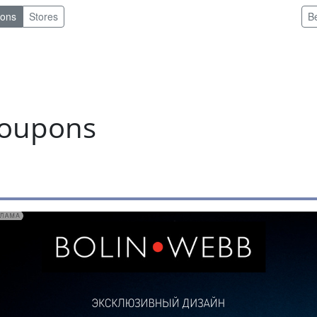
pons
Stores
B
coupons