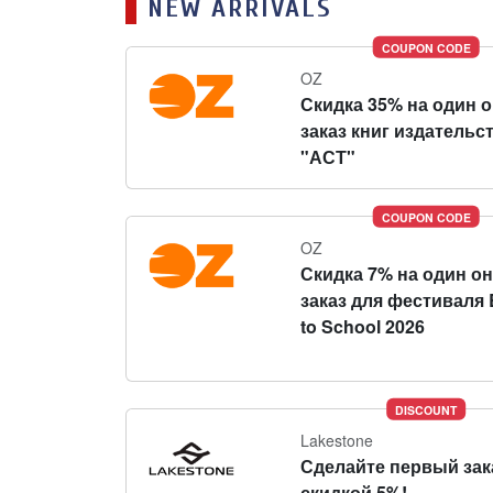
NEW ARRIVALS
COUPON CODE
OZ
Скидка 35% на один 
заказ книг издательс
"АСТ"
COUPON CODE
OZ
Скидка 7% на один о
заказ для фестиваля 
to School 2026
DISCOUNT
Lakestone
Сделайте первый зак
скидкой 5%!