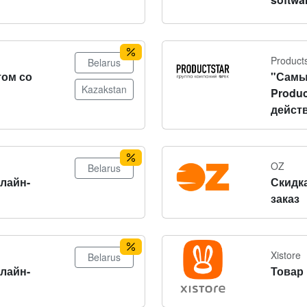
Product
Belarus
том со
"Самы
Kazakstan
Produc
действ
OZ
Belarus
нлайн-
Скидка
заказ
Xistore
Belarus
нлайн-
Товар