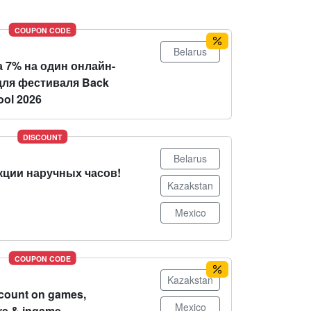
COUPON CODE
Belarus
 7% на один онлайн-
для фестиваля Back
ool 2026
DISCOUNT
Belarus
кции наручных часов!
Kazakstan
Mexico
COUPON CODE
Kazakstan
count on games,
Mexico
re & ingame