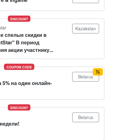
DISCOUNT
star
Kazakstan
е спелые скидки в
tStar" В период
ия акции участнику...
COUPON CODE
Belarus
 5% на один онлайн-
DISCOUNT
Belarus
 недели!