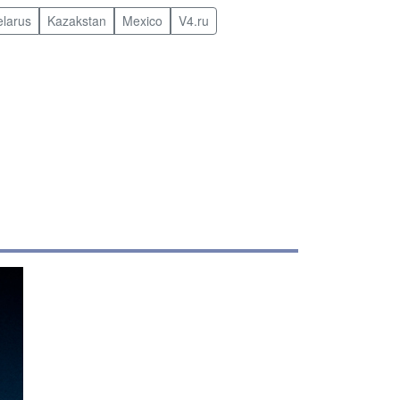
elarus
Kazakstan
Mexico
V4.ru