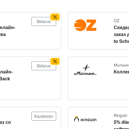
OZ
Belarus
онлайн-
Скидка
тва
заказ 
to Sch
Молния
Belarus
нлайн-
Колле
Back
Kinguin
Kazakstan
аз со
5% dis
softwa