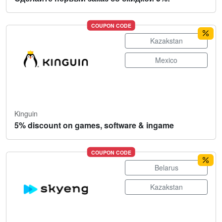
COUPON CODE
Kazakstan
Mexico
Kinguin
5% discount on games, software & ingame
COUPON CODE
Belarus
Kazakstan