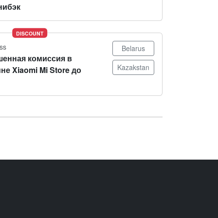
нибэк
DISCOUNT
ss
Belarus
енная комиссия в
Kazakstan
не Xiaomi Mi Store до