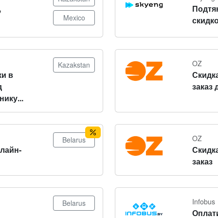
,
Подтя
Mexico
скидко
OZ
Kazakstan
и в
Скидка
д
заказ 
ику...
OZ
Belarus
нлайн-
Скидка
заказ
Infobus
Belarus
Оплат