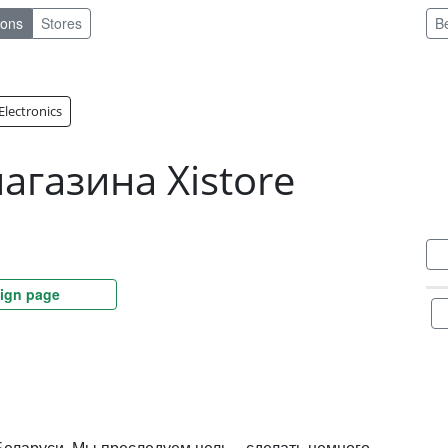
pons
Stores
B
lectronics
агазина Xistore
ign page
 Беларуси. Мы преследуем цель – сделать немного