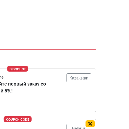
DISCOUNT
ne
Kazakstan
йте первый заказ со
й 5%!
COUPON CODE
Belarus