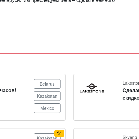
Lakesto
Belarus
часов!
Сдела
Kazakstan
скидко
Mexico
Skyeng
Kazakstan