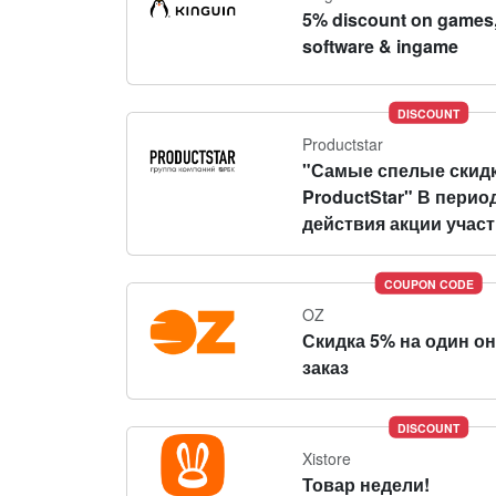
5% discount on games
software & ingame
DISCOUNT
Productstar
"Самые спелые скидк
ProductStar" В перио
действия акции участн
COUPON CODE
OZ
Скидка 5% на один о
заказ
DISCOUNT
Xistore
Товар недели!