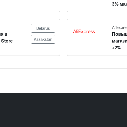
3% ма
AliExpre
Belarus
я в
Повыш
Kazakstan
 Store
магази
+2%