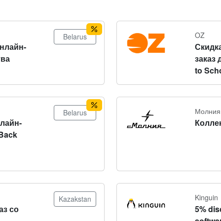
OZ
Belarus
онлайн-
Скидка
тва
заказ 
to Sch
Молния
Belarus
нлайн-
Колле
Back
Kinguin
Kazakstan
аз со
5% dis
softwa