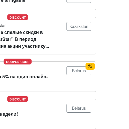
DISCOUNT
star
Kazakstan
е спелые скидки в
tStar" В период
ия акции участнику...
COUPON CODE
Belarus
 5% на один онлайн-
DISCOUNT
Belarus
 недели!