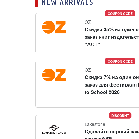
NEW ARRIVALS
COUPON CODE
OZ
Скидка 35% на один 
заказ книг издательс
"АСТ"
COUPON CODE
OZ
Скидка 7% на один о
заказ для фестиваля 
to School 2026
DISCOUNT
Lakestone
Сделайте первый зак
скидкой 5%!