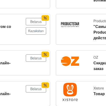
Product
Belarus
том со
"Самы
Kazakstan
Produc
действ
OZ
Belarus
нлайн-
Скидка
заказ
Xistore
Belarus
нлайн-
Товар