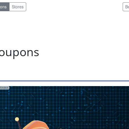
pons
Stores
B
coupons