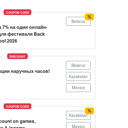
COUPON CODE
Belarus
 7% на один онлайн-
для фестиваля Back
ool 2026
DISCOUNT
Belarus
кции наручных часов!
Kazakstan
Mexico
COUPON CODE
Kazakstan
count on games,
Mexico
re & ingame