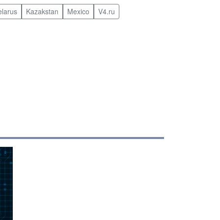
elarus
Kazakstan
Mexico
V4.ru