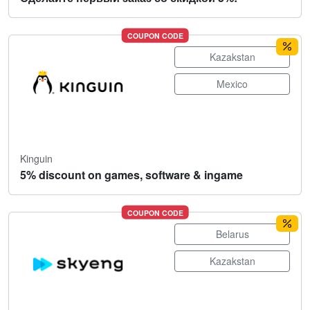
COUPON CODE
Kazakstan
Mexico
Kinguin
5% discount on games, software & ingame
COUPON CODE
Belarus
Kazakstan